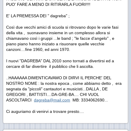
PUO' FARE A MENO DI RITIRARLA FUORI!!!!
E' LA PREMESSA DEI " dagreba" ;
Così due vecchi amici di scuola si ritrovano dopo le varie fasi
della vita , suonavano insieme in un complesso allora si
chiamavano così i gruppi ...le band ; "le facce d'angelo" , e
piano piano hanno iniziato a risuonare quelle vecchie
canzoni....fine 1960, ed anni 1970.
I nuovi "DAGREBA" DAL 2010 sono tornati a divertirsi ed a
cercare di far divertire il pubblico che li ascolta.
..HAAAAAA DIMENTICAVAMO DI DIRVI IL PERCHE' DEL
NOSTRO NOME : la nostra epoca , come abbiamo detto , era
segnata da "piccoli" cantautori e musicisti...DALLA , DE
GREGORI , BATTISTI....DA-GRE-BA.... CHI VUOL
ASCOLTARCI
dagreba@mail.com
MB: 3334062690...
Ci auguriamo di venirvi a trovare presto....