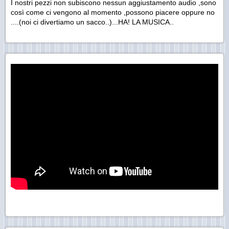
I nostri pezzi non subiscono nessun aggiustamento audio ,sono
così come ci vengono al momento ,possono piacere oppure no
....(noi ci divertiamo un sacco..)...HA! LA MUSICA..